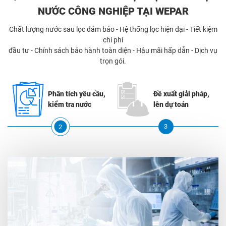
NƯỚC CÔNG NGHIỆP TẠI WEPAR
Chất lượng nước sau lọc đảm bảo - Hệ thống lọc hiện đại - Tiết kiệm
chi phí
đầu tư - Chính sách bảo hành toàn diện - Hậu mãi hấp dẫn - Dịch vụ
trọn gói.
êu
Phân tích yêu cầu,
Đề xuất giải pháp,
kiểm tra nước
lên dự toán
3
2