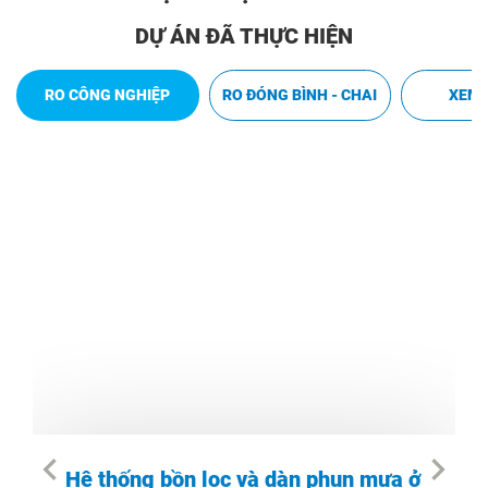
DỰ ÁN ĐÃ THỰC HIỆN
RO CÔNG NGHIỆP
RO ĐÓNG BÌNH - CHAI
XEM 
Hệ thống bồn lọc và dàn phun mưa ở