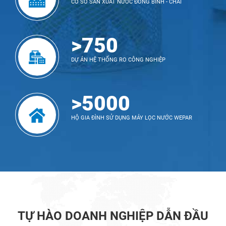
CƠ SỞ SẢN XUẤT NƯỚC ĐÓNG BÌNH - CHAI
>750
DỰ ÁN HỆ THỐNG RO CÔNG NGHIỆP
>5000
HỘ GIA ĐÌNH SỬ DỤNG MÁY LỌC NƯỚC WEPAR
TỰ HÀO DOANH NGHIỆP DẪN ĐẦU