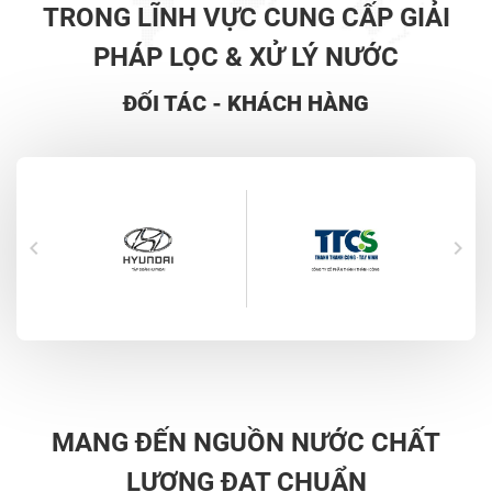
TRONG LĨNH VỰC CUNG CẤP GIẢI
PHÁP LỌC & XỬ LÝ NƯỚC
ĐỐI TÁC - KHÁCH HÀNG
MANG ĐẾN NGUỒN NƯỚC CHẤT
LƯỢNG ĐẠT CHUẨN