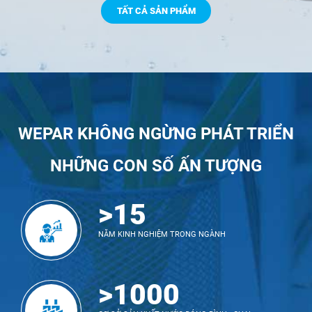
TẤT CẢ SẢN PHẨM
WEPAR KHÔNG NGỪNG PHÁT TRIỂN
NHỮNG CON SỐ ẤN TƯỢNG
>15
NĂM KINH NGHIỆM TRONG NGÀNH
>1000