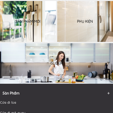
SẢN PHẨM MỚI
PHỤ KIỆN
GLIDER
Sản Phẩm
Cửa đi lùa
Cửa đi mở quay