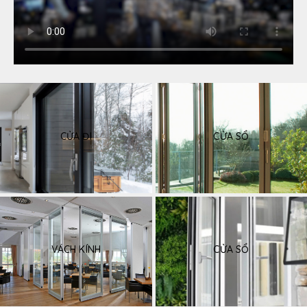
CỬA ĐI
CỬA SỔ
VÁCH KÍNH
CỬA SỔ