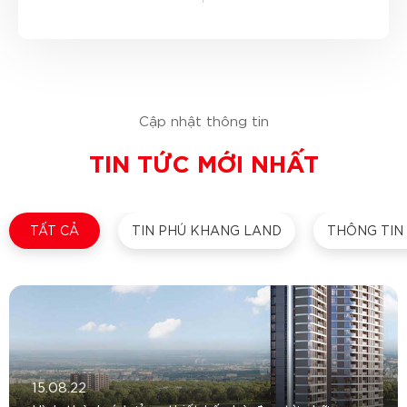
Cập nhật thông tin
TIN TỨC MỚI NHẤT
TẤT CẢ
TIN PHÚ KHANG LAND
THÔNG TIN
15.08.22