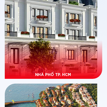
NHÀ PHỐ TP. HCM
Phù hợp với nhu cầu về sản phẩm nhà ở, đa dạng
các mức giá, kích cỡ cho các quy mô hộ gia đình
muốn an cư tại TP, HCM