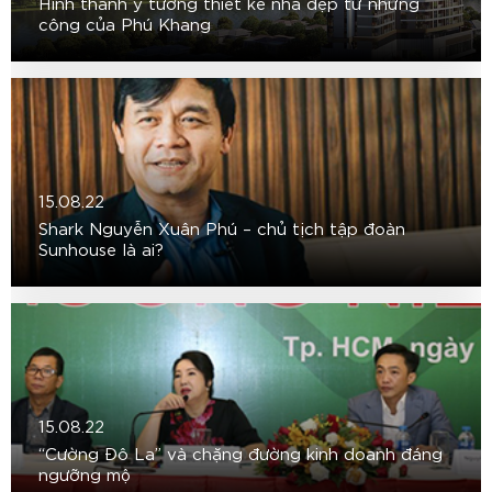
Hình thành ý tưởng thiết kế nhà đẹp từ những
công của Phú Khang
15.08.22
Shark Nguyễn Xuân Phú – chủ tịch tập đoàn
Sunhouse là ai?
15.08.22
“Cường Đô La” và chặng đường kinh doanh đáng
ngưỡng mộ