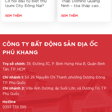
Cơ hội đầu tư biệt thự
Tháp Domino Quảng
Izumi City Đồng Nai?
Ninh – tòa tháp cao
nhất Đông Nam Á xuất
hiện ở Hạ Long
XEM THÊM
XEM THÊM
CÔNG TY BẤT ĐỘNG SẢN ĐỊA ỐC
PHÚ KHANG
Trụ sở chính:
39, Đường 3C, P. Bình Hưng Hòa B, Quận Bình
Tân, TP. HCM
Chi nhánh 1:
Số 26 Nguyễn Chí Thanh, phường Dương Đông,
TP. Phú Quốc
Chi nhánh 2:
Villa Ánh Dương: ấp Suối Lớn, xã Dương Tơ, TP.
Phú Quốc
Hotline
0393 739 399