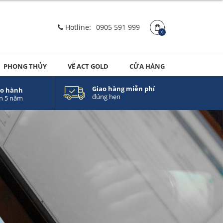
Hotline:
0905 591 999
0
PHONG THỦY
VỀ ACT GOLD
CỬA HÀNG
Giao hàng miễn phí
o hành
đúng hẹn
n 5 năm