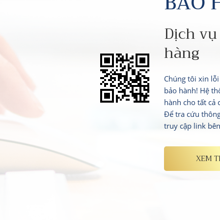
BẢO 
Dịch vụ
hàng
Chúng tôi xin lỗ
bảo hành! Hệ th
hành cho tất cả
Để tra cứu thôn
truy cập link bê
XEM 