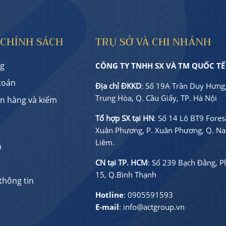
 CHÍNH SÁCH
TRỤ SỞ VÀ CHI NHÁNH
g
CÔNG TY TNHH SX VÀ TM QUỐC TẾ
toán
Địa chỉ ĐKKD
: Số 19A Trần Duy Hưng,
Trung Hòa, Q. Cầu Giấy, TP. Hà Nội
ận hàng và kiểm
Tổ hợp SX tại HN
: Số 14 Lô BT9 Foresa
Xuân Phương, P. Xuân Phương, Q. N
Liêm.
h
CN tại TP. HCM
: Số 239 Bạch Đằng, 
15, Q.Bình Thạnh
thông tin
Hotline
:
0905591593
E-mail
:
info@actgroup.vn