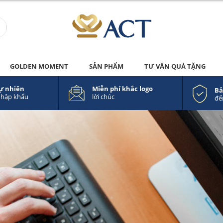
GOLDEN MOMENT
SẢN PHẨM
TƯ VẤN QUÀ TẶNG
tự nhiên
Miễn phí khắc logo
Bả
nhập khẩu
lời chúc
đế