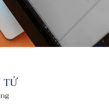
 TỬ
àng