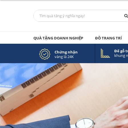
QUÀ TẶNG DOANH NGHIỆP
ĐỒ TRANG TRÍ
Đế gỗ 
Chứng nhận
khung 
vàng lá 24K