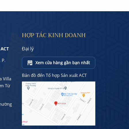
HỢP TÁC KINH DOANH
Đại lý
 ACT
 P.
Xem cửa hàng gần bạn nhất
Bản đồ đến Tổ hợp Sản xuất ACT
 Villa
am Từ
Phường