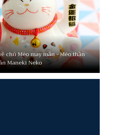
về chú Mèo may mắn - Mèo thần
Bản Maneki Neko