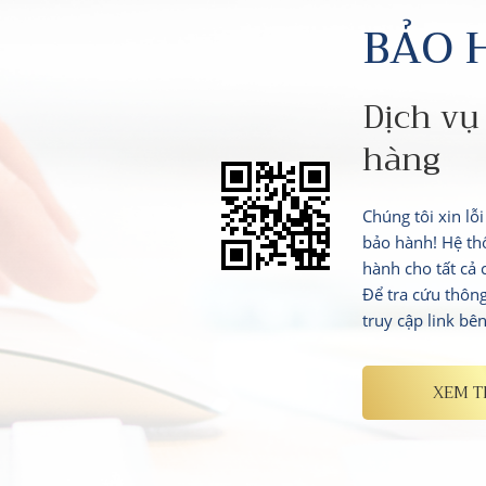
BẢO 
Dịch vụ
hàng
Chúng tôi xin lỗ
bảo hành! Hệ th
hành cho tất cả
Để tra cứu thôn
truy cập link bê
XEM 