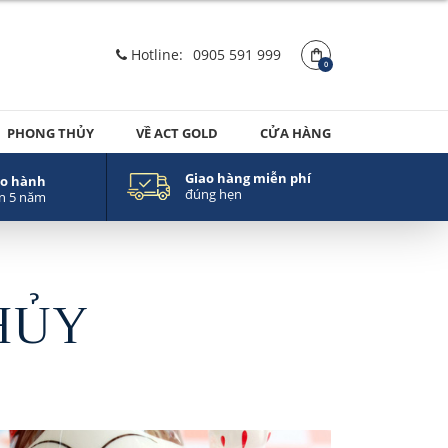
Hotline:
0905 591 999
0
PHONG THỦY
VỀ ACT GOLD
CỬA HÀNG
Giao hàng miễn phí
o hành
đúng hẹn
n 5 năm
HỦY