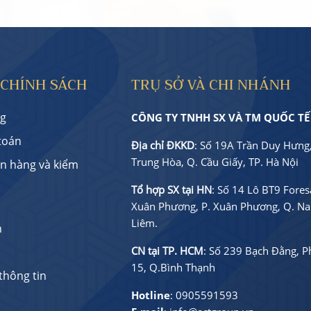
 CHÍNH SÁCH
TRỤ SỞ VÀ CHI NHÁNH
g
CÔNG TY TNHH SX VÀ TM QUỐC TẾ
toán
Địa chỉ ĐKKD
: Số 19A Trần Duy Hưng,
Trung Hòa, Q. Cầu Giấy, TP. Hà Nội
ận hàng và kiểm
Tổ hợp SX tại HN
: Số 14 Lô BT9 Foresa
Xuân Phương, P. Xuân Phương, Q. N
Liêm.
h
CN tại TP. HCM
: Số 239 Bạch Đằng, 
15, Q.Bình Thạnh
thông tin
Hotline
:
0905591593