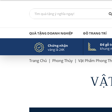
QUÀ TẶNG DOANH NGHIỆP
ĐỒ TRANG TRÍ
Đế gỗ 
Chứng nhận
khung 
vàng lá 24K
Trang Chủ
|
Phong Thủy
|
Vật Phẩm Phong T
VẬ