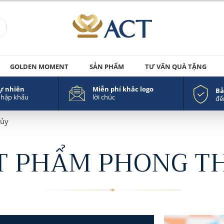
GOLDEN MOMENT
SẢN PHẨM
TƯ VẤN QUÀ TẶNG
tự nhiên
Miễn phí khắc logo
Bả
nhập khẩu
lời chúc
đế
hủy
T PHẨM PHONG T