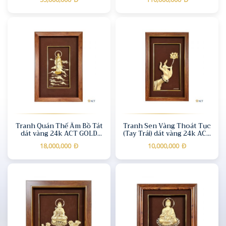
1)
Tranh Quán Thế Âm Bồ Tát
Tranh Sen Vàng Thoát Tục
dát vàng 24k ACT GOLD
(Tay Trái) dát vàng 24k ACT
ISO 9001:2015 (Mẫu 2)
GOLD ISO 9001:2015
18,000,000
Đ
10,000,000
Đ