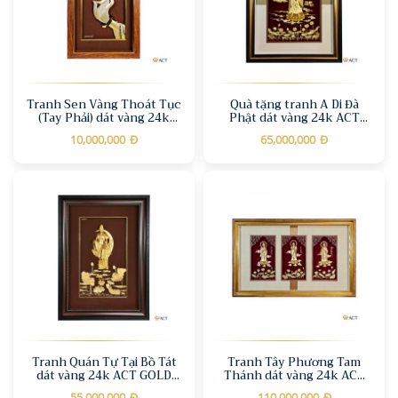
Tranh Sen Vàng Thoát Tục
Quà tặng tranh A Di Đà
(Tay Phải) dát vàng 24k
Phật dát vàng 24k ACT
ACT GOLD ISO 9001:2015
GOLD ISO 9001:2015
10,000,000
Đ
65,000,000
Đ
Tranh Quán Tự Tại Bồ Tát
Tranh Tây Phương Tam
dát vàng 24k ACT GOLD
Thánh dát vàng 24k ACT
ISO 9001:2015
GOLD ISO 9001:2015 (Mẫu
55,000,000
Đ
110,000,000
Đ