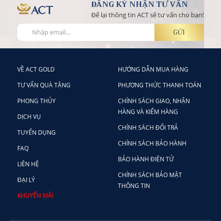
ĐĂNG KÝ NHẬN TƯ VẤN
Để lại thông tin ACT sẽ tư vấn cho bạn!
VỀ ACT GOLD
HƯỚNG DẪN MUA HÀNG
TƯ VẤN QUÀ TẶNG
PHƯƠNG THỨC THANH TOÁN
PHONG THỦY
CHÍNH SÁCH GIAO, NHẬN
HÀNG VÀ KIỂM HÀNG
DỊCH VỤ
CHÍNH SÁCH ĐỔI TRẢ
TUYỂN DỤNG
CHÍNH SÁCH BẢO HÀNH
FAQ
BẢO HÀNH ĐIỆN TỬ
LIÊN HỆ
CHÍNH SÁCH BẢO MẬT
ĐẠI LÝ
THÔNG TIN
KHUYẾN MÃI