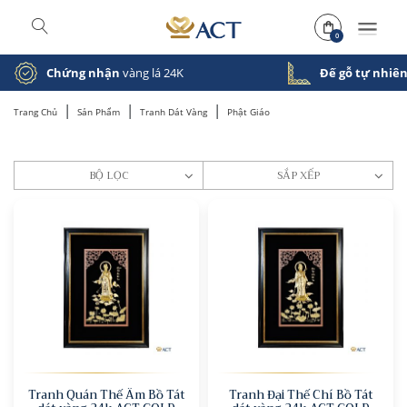
0
Chứng nhận
vàng lá 24K
Đế gỗ tự nhiê
|
|
|
Trang Chủ
Sản Phẩm
Tranh Dát Vàng
Phật Giáo
BỘ LỌC
SẮP XẾP
Tranh Quán Thế Âm Bồ Tát
Tranh Đại Thế Chí Bồ Tát