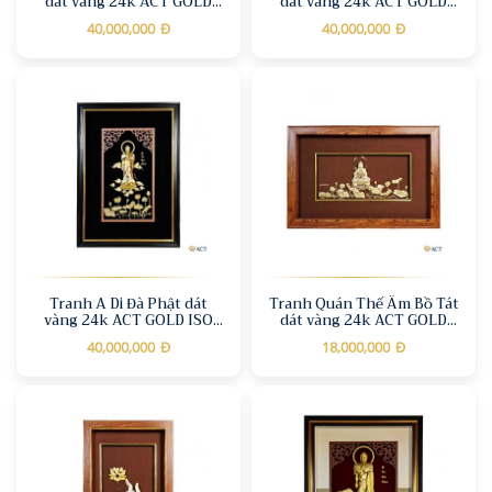
dát vàng 24k ACT GOLD
dát vàng 24k ACT GOLD
ISO 9001:2015 (Mẫu 3)
ISO 9001:2015
40,000,000
Đ
40,000,000
Đ
Tranh A Di Đà Phật dát
Tranh Quán Thế Âm Bồ Tát
vàng 24k ACT GOLD ISO
dát vàng 24k ACT GOLD
9001:2015 (Mẫu 2)
ISO 9001:2015 (Mẫu 2)
40,000,000
Đ
18,000,000
Đ