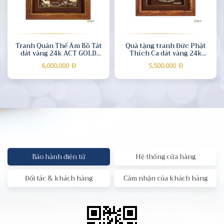
Tranh Quán Thế Âm Bồ Tát
Quà tặng tranh Đức Phật
dát vàng 24k ACT GOLD
Thích Ca dát vàng 24k
ISO 9001:2015 (Mẫu 1)
ACT GOLD ISO 9001:2015
6,000,000
Đ
5,500,000
Đ
Bảo hành điện tử
Hệ thống cửa hàng
Đối tác & khách hàng
Cảm nhận của khách hàng