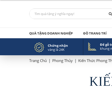
QUÀ TẶNG DOANH NGHIỆP
ĐỒ TRANG TRÍ
Đế gỗ 
Chứng nhận
khung 
vàng lá 24K
Trang Chủ
|
Phong Thủy
|
Kiến Thức Phong T
KI