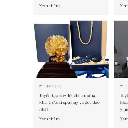
Xem thêm
Xem
14/07/2020
1
Tuyển tập 25+ lời chúc mừng
Tuy
khai trương spa hay và độc đáo
khai
nhất
ý n
Xem thêm
Xem