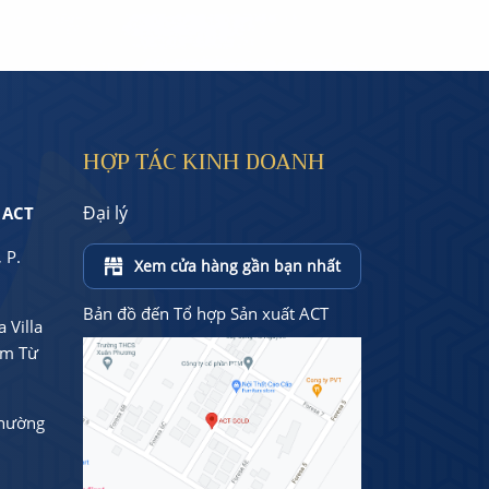
HỢP TÁC KINH DOANH
Đại lý
 ACT
 P.
Xem cửa hàng gần bạn nhất
Bản đồ đến Tổ hợp Sản xuất ACT
 Villa
am Từ
Phường