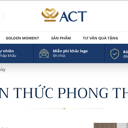
GOLDEN MOMENT
SẢN PHẨM
TƯ VẤN QUÀ TẶNG
tự nhiên
Miễn phí khắc logo
Bả
nhập khẩu
lời chúc
đế
hủy
ẾN THỨC PHONG T