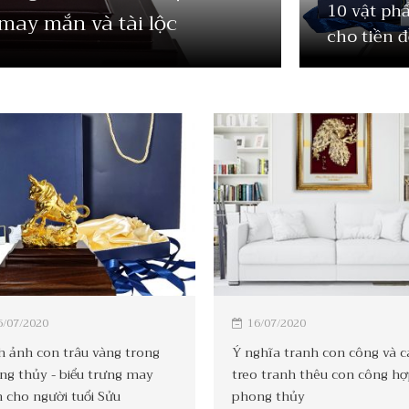
10 vật ph
may mắn và tài lộc
cho tiền 
6/07/2020
16/07/2020
h ảnh con trâu vàng trong
Ý nghĩa tranh con công và c
ng thủy - biểu trưng may
treo tranh thêu con công h
 cho người tuổi Sửu
phong thủy