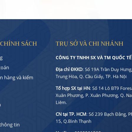
 CHÍNH SÁCH
TRỤ SỞ VÀ CHI NHÁNH
g
CÔNG TY TNHH SX VÀ TM QUỐC TẾ
toán
Địa chỉ ĐKKD
: Số 19A Trần Duy Hưng,
Trung Hòa, Q. Cầu Giấy, TP. Hà Nội
ận hàng và kiểm
Tổ hợp SX tại HN
: Số 14 Lô BT9 Foresa
Xuân Phương, P. Xuân Phương, Q. N
Liêm.
h
CN tại TP. HCM
: Số 239 Bạch Đằng, 
15, Q.Bình Thạnh
thông tin