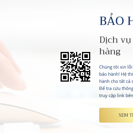
BẢO 
Dịch vụ
hàng
Chúng tôi xin lỗ
bảo hành! Hệ th
hành cho tất cả
Để tra cứu thôn
truy cập link bê
XEM 