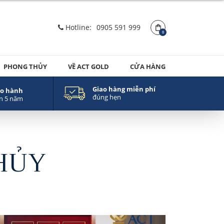
Hotline:
0905 591 999
0
PHONG THỦY
VỀ ACT GOLD
CỬA HÀNG
Giao hàng miễn phí
o hành
đúng hẹn
n 5 năm
HỦY