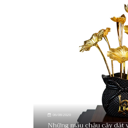
06/08/2020
Những mẫu chậu cây dát v