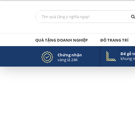
QUÀ TẶNG DOANH NGHIỆP
ĐỒ TRANG TRÍ
Đế gỗ 
Chứng nhận
khung 
vàng lá 24K