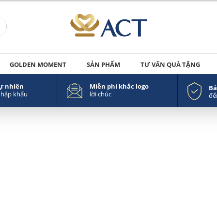
GOLDEN MOMENT
SẢN PHẨM
TƯ VẤN QUÀ TẶNG
tự nhiên
Miễn phí khắc logo
Bả
nhập khẩu
lời chúc
đế