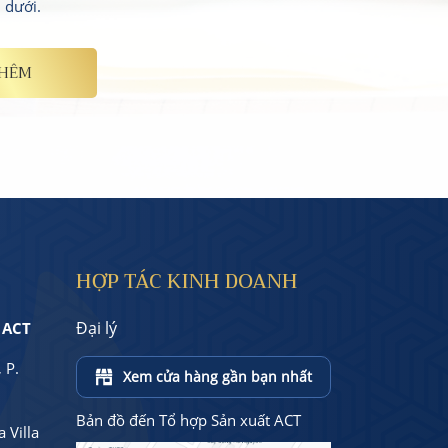
n dưới.
THÊM
HỢP TÁC KINH DOANH
Đại lý
 ACT
 P.
Xem cửa hàng gần bạn nhất
Bản đồ đến Tổ hợp Sản xuất ACT
 Villa