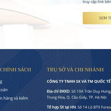
truy cập link bê
XEM 
 CHÍNH SÁCH
TRỤ SỞ VÀ CHI NHÁNH
g
CÔNG TY TNHH SX VÀ TM QUỐC TẾ
toán
Địa chỉ ĐKKD
: Số 19A Trần Duy Hưng,
Trung Hòa, Q. Cầu Giấy, TP. Hà Nội
ận hàng và kiểm
Tổ hợp SX tại HN
: Số 14 Lô BT9 Foresa