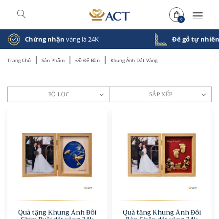
0
Chứng nhận
vàng lá 24K
Đế gỗ tự nhiê
|
|
|
Trang Chủ
Sản Phẩm
Đồ Để Bàn
Khung Ảnh Dát Vàng
BỘ LỌC
SẮP XẾP
Quà tặng Khung Ảnh Đôi
Quà tặng Khung Ảnh Đôi