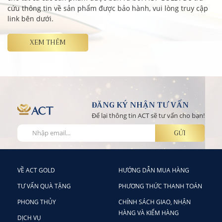
cứu thông tin về sản phẩm được bảo hành, vui lòng truy cập
link bên dưới.
XEM THÊM
ĐĂNG KÝ NHẬN TƯ VẤN
Để lại thông tin ACT sẽ tư vấn cho bạn!
VỀ ACT GOLD
HƯỚNG DẪN MUA HÀNG
TƯ VẤN QUÀ TẶNG
PHƯƠNG THỨC THANH TOÁN
PHONG THỦY
CHÍNH SÁCH GIAO, NHẬN
HÀNG VÀ KIỂM HÀNG
DỊCH VỤ