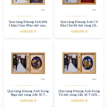
Quà tặng Khung Ảnh Đôi
Quà tặng Khung Ảnh Cô
Chim Chào Mào dát vàng
Dâu Chú Rể dát vàng 24k
24k ACT GOLD ISO
ACT GOLD ISO
4,000,000
Đ
4,000,000
Đ
9001:2015(Mẫu 2)
9001:2015(Mẫu 2)
Quà tặng Khung Ảnh Song
Quà tặng Khung Ảnh Song
Ngư dát vàng 24k ACT
Tử dát vàng 24k ACT GOLD
GOLD ISO 9001:2015(Mẫu
ISO 9001:2015(Mẫu 2)
4,000,000
Đ
4,000,000
Đ
2)