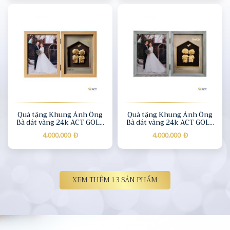
Quà tặng Khung Ảnh Ông
Quà tặng Khung Ảnh Ông
Bà dát vàng 24k ACT GOLD
Bà dát vàng 24k ACT GOLD
ISO 9001:2015(Mẫu 2)
ISO 9001:2015(Mẫu 1)
4,000,000
Đ
4,000,000
Đ
XEM THÊM
13
SẢN PHẨM