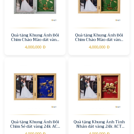
Quà tặng Khung Ảnh Đôi
Quà tặng Khung Ảnh Đôi
Chim Chào Mào dát vàng
Chim Chào Mào dát vàng
24k ACT GOLD ISO
24k ACT GOLD ISO
4,000,000
Đ
4,000,000
Đ
9001:2015(Mẫu 4)
9001:2015(Mẫu 3)
Quà tặng Khung Ảnh Đôi
Quà tặng Khung Ảnh Tình
Chim Sẻ dát vàng 24k ACT
Nhân dát vàng 24k ACT
GOLD ISO 9001:2015(Mẫu
GOLD ISO 9001:2015(Mẫu
4,000,000
Đ
4,000,000
Đ