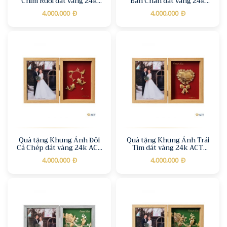
Chim Ruồi dát vàng 24k
Bàn Chân dát vàng 24k
ACT GOLD ISO
ACT GOLD ISO 9001:2015
4,000,000
Đ
4,000,000
Đ
9001:2015(Mẫu 2)
(Mẫu 2)
Quà tặng Khung Ảnh Đôi
Quà tặng Khung Ảnh Trái
Cá Chép dát vàng 24k ACT
Tim dát vàng 24k ACT
GOLD ISO 9001:2015 (Mẫu
GOLD ISO 9001:2015(Mẫu
4,000,000
Đ
4,000,000
Đ
2)
4)