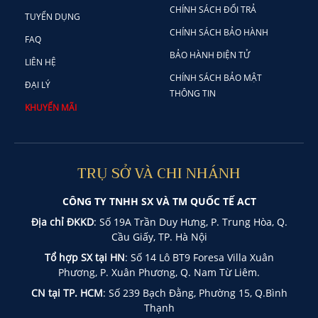
CHÍNH SÁCH ĐỔI TRẢ
TUYỂN DỤNG
CHÍNH SÁCH BẢO HÀNH
FAQ
BẢO HÀNH ĐIỆN TỬ
LIÊN HỆ
CHÍNH SÁCH BẢO MẬT
ĐẠI LÝ
THÔNG TIN
KHUYẾN MÃI
TRỤ SỞ VÀ CHI NHÁNH
CÔNG TY TNHH SX VÀ TM QUỐC TẾ ACT
Địa chỉ ĐKKD
: Số 19A Trần Duy Hưng, P. Trung Hòa, Q.
Cầu Giấy, TP. Hà Nội
Tổ hợp SX tại HN
: Số 14 Lô BT9 Foresa Villa Xuân
Phương, P. Xuân Phương, Q. Nam Từ Liêm.
CN tại TP. HCM
: Số 239 Bạch Đằng, Phường 15, Q.Bình
Thạnh