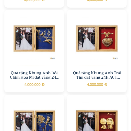
2)
2)
Quà tặng Khung Ảnh Đôi
Quà tặng Khung Ảnh Trái
Chim Họa Mi dát vàng 24k
Tim dát vàng 24k ACT
ACT GOLD ISO 9001:2015
GOLD ISO 9001:2015(Mẫu
4,000,000
Đ
4,000,000
Đ
(Mẫu 2)
3)