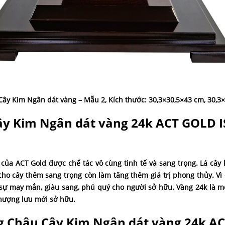
ây Kim Ngân dát vàng – Mẫu 2, Kích thước: 30,3×30,5×43 cm, 30,3
ây Kim Ngân dát vàng 24k ACT GOLD I
của ACT Gold được chế tác vô cùng tinh tế và sang trọng. Lá câ
cho cây thêm sang trọng còn làm tăng thêm giá trị phong thủy. Vì
ự may mắn, giàu sang, phú quý cho người sở hữu. Vàng 24k là mộ
thượng lưu mới sở hữu.
g Chậu Cây Kim Ngân dát vàng 24k A