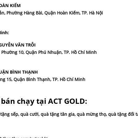
HOÀN KIẾM
oản, Phường Hàng Bài, Quận Hoàn Kiếm, TP. Hà Nội
inh:
NGUYỄN VĂN TRỖI
i, Phường 10, Quận Phú Nhuận, TP. Hồ Chí Minh
QUẬN BÌNH THẠNH
ờng 15, Quận Bình Thạnh, TP. Hồ Chí Minh
 bán chạy tại ACT GOLD:
 tặng sếp
,
quà cưới
,
quà tặng tân gia
,
quà mừng thọ
,
quà tặng đối t