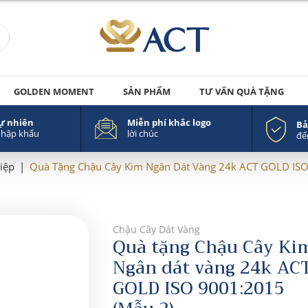
GOLDEN MOMENT
SẢN PHẨM
TƯ VẤN QUÀ TẶNG
tự nhiên
Miễn phí khắc logo
Bả
nhập khẩu
lời chúc
đế
iệp
|
Quà Tặng Chậu Cây Kim Ngân Dát Vàng 24k ACT GOLD ISO
Chậu Cây Dát Vàng
Quà tặng Chậu Cây Ki
Ngân dát vàng 24k AC
GOLD ISO 9001:2015