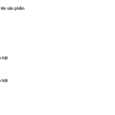
c lên sản phẩm
à Nội
à Nội