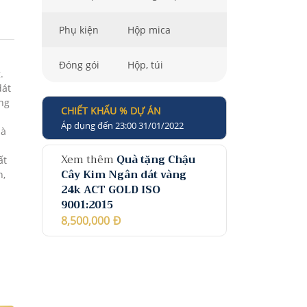
Phụ kiện
Hộp mica
Đóng gói
Hộp, túi
.
dát
ng
CHIẾT KHẤU % DỰ ÁN
Áp dụng đến 23:00 31/01/2022
uà
ú
Xem thêm
Quà tặng Chậu
ất
Cây Kim Ngân dát vàng
n,
24k ACT GOLD ISO
9001:2015
8,500,000
Đ