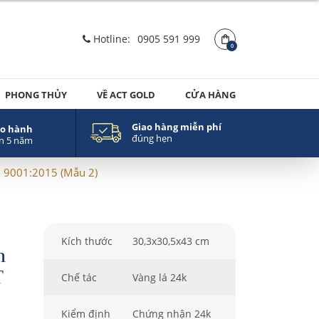
Hotline:
0905 591 999
0
PHONG THỦY
VỀ ACT GOLD
CỬA HÀNG
Giao hàng miễn phí
o hành
đúng hẹn
n 5 năm
 9001:2015 (Mẫu 2)
Kích thước
30,3x30,5x43 cm
m
T
Chế tác
Vàng lá 24k
Kiểm định
Chứng nhận 24k