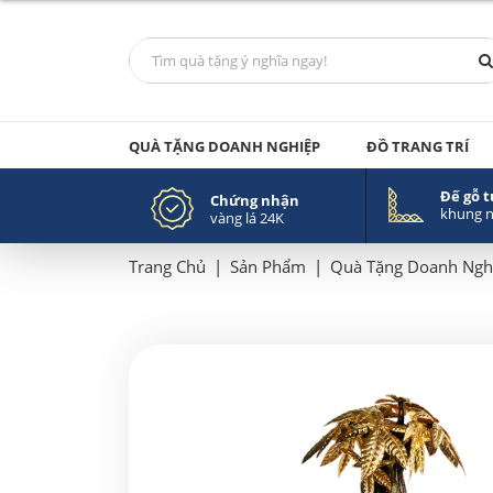
QUÀ TẶNG DOANH NGHIỆP
ĐỒ TRANG TRÍ
Đế gỗ 
Chứng nhận
khung 
vàng lá 24K
Trang Chủ
|
Sản Phẩm
|
Quà Tặng Doanh Ngh