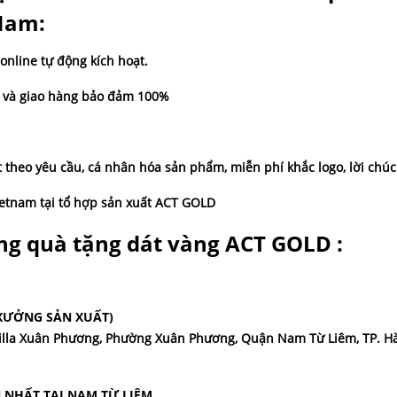
 Nam:
online tự động kích hoạt.
a và giao hàng bảo đảm 100%
ất theo yêu cầu, cá nhân hóa sản phẩm, miễn phí khắc logo, lời chú
am tại tổ hợp sản xuất ACT GOLD
ng quà tặng dát vàng ACT GOLD :
(XƯỞNG SẢN XUẤT)
 Villa Xuân Phương, Phường Xuân Phương, Quận Nam Từ Liêm, TP. H
NHẤT TẠI NAM TỪ LIÊM