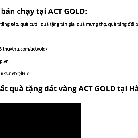
 bán chạy tại ACT GOLD:
 tặng sếp
,
quà cưới
,
quà tặng tân gia
,
quà mừng thọ
,
quà tặng đối t
8.thuythu.com/actgold/
.vn
links.net/QlFuo
uất quà tặng dát vàng ACT GOLD tại H