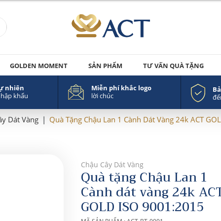
GOLDEN MOMENT
SẢN PHẨM
TƯ VẤN QUÀ TẶNG
tự nhiên
Miễn phí khắc logo
Bả
nhập khẩu
lời chúc
đế
ây Dát Vàng
|
Quà Tặng Chậu Lan 1 Cành Dát Vàng 24k ACT GO
Chậu Cây Dát Vàng
Quà tặng Chậu Lan 1
Cành dát vàng 24k AC
GOLD ISO 9001:2015