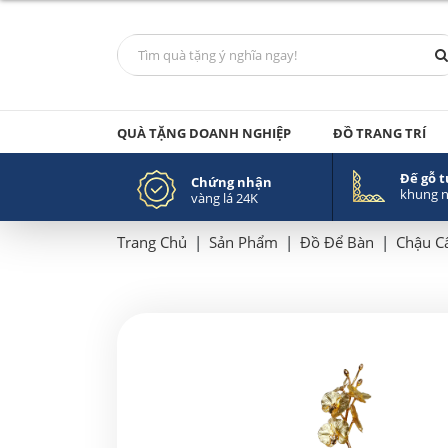
QUÀ TẶNG DOANH NGHIỆP
ĐỒ TRANG TRÍ
Đế gỗ 
Chứng nhận
khung 
vàng lá 24K
Trang Chủ
|
Sản Phẩm
|
Đồ Để Bàn
|
Chậu C