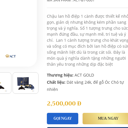
MÃ SẢN PHẨM : ACT-BT-0001
Chậu lan hồ điệp 1 cành được thiết kế nh
gọn, giản dị nhưng không kém phần sang
trọng và ý nghĩa. Số 1 tượng trưng cho sức
mạnh đứng đầu, sự mạnh mẽ, trí tuệ và ý
chí. Lan 1 cành tượng trưng cho khát vọn
và sống có mục đích bởi lan hồ điệp có sứ
sống mãnh liệt dù là trong cát sỏi. Đây là
món quà ý nghĩa dành tặng những người
thân yêu trong những dịp đặc biệt
Thương hiệu:
ACT GOLD
Chất liệu:
Dát vàng 24k, đế gỗ Óc Chó tự
nhiên
2,500,000
Đ
GỌI NGAY
MUA NGAY