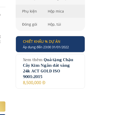
Phụ kiện
Hộp mica
ỏ
Đóng gói
Hộp, túi
g
c
CHIẾT KHẤU % DỰ ÁN
Áp dụng đến 23:00 31/01/2022
Xem thêm
Quà tặng Chậu
Cây Kim Ngân dát vàng
24k ACT GOLD ISO
9001:2015
8,500,000
Đ