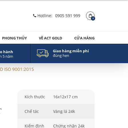
Hotline:
0905 591 999
0
PHONG THỦY
VỀ ACT GOLD
CỬA HÀNG
Giao hàng miễn phí
o hành
đúng hẹn
n 5 năm
LD ISO 9001:2015
Kích thước
16x12x17 cm
T
Chế tác
Vàng lá 24k
Kiểm định
Chứng nhận 24k