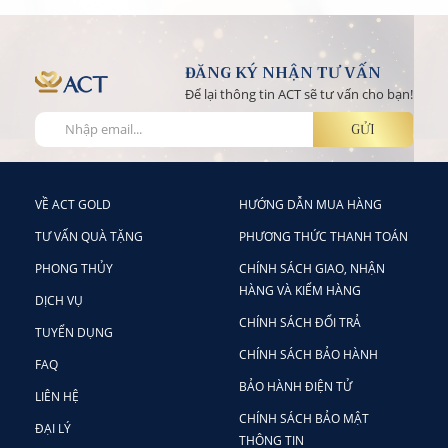
ĐĂNG KÝ NHẬN TƯ VẤN
Để lại thông tin ACT sẽ tư vấn cho bạn!
VỀ ACT GOLD
HƯỚNG DẪN MUA HÀNG
TƯ VẤN QUÀ TẶNG
PHƯƠNG THỨC THANH TOÁN
PHONG THỦY
CHÍNH SÁCH GIAO, NHẬN
HÀNG VÀ KIỂM HÀNG
DỊCH VỤ
CHÍNH SÁCH ĐỔI TRẢ
TUYỂN DỤNG
CHÍNH SÁCH BẢO HÀNH
FAQ
BẢO HÀNH ĐIỆN TỬ
LIÊN HỆ
CHÍNH SÁCH BẢO MẬT
ĐẠI LÝ
THÔNG TIN