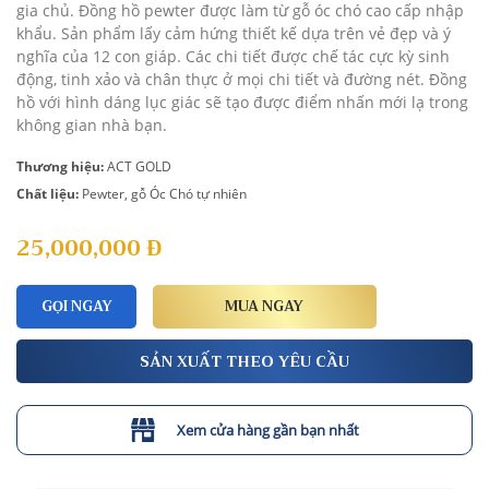
gia chủ. Đồng hồ pewter được làm từ gỗ óc chó cao cấp nhập
khẩu. Sản phẩm lấy cảm hứng thiết kế dựa trên vẻ đẹp và ý
nghĩa của 12 con giáp. Các chi tiết được chế tác cực kỳ sinh
động, tinh xảo và chân thực ở mọi chi tiết và đường nét. Đồng
hồ với hình dáng lục giác sẽ tạo được điểm nhấn mới lạ trong
không gian nhà bạn.
Thương hiệu:
ACT GOLD
Chất liệu:
Pewter, gỗ Óc Chó tự nhiên
25,000,000
Đ
GỌI NGAY
MUA NGAY
SẢN XUẤT THEO YÊU CẦU
Xem cửa hàng gần bạn nhất