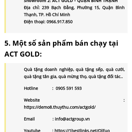
Showroom 2: ACT GOLD – QUẬN BÌNH THẠNH
Địa chỉ: 239 Bạch Đằng, Phường 15, Quận Bình
Thạnh, TP. Hồ Chí Minh
Điện thoại: 0966.917.850
5. Một số sản phẩm bán chạy tại
ACT GOLD:
Quà tặng doanh nghiệp
,
quà tặng sếp
,
quà cưới
,
quà tặng tân gia
,
quà mừng thọ
,
quà tặng đối tác
..
Hotline
:
0905 591 593
Website
:
https://demo8.thuythu.com/actgold/
Email
: info@actgroup.vn
Youtube
:
https://1bestlinks.net/QlFuo