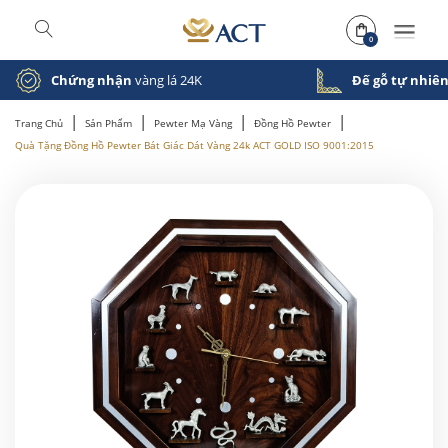
0
Chứng nhận
vàng lá 24K
Đế gỗ tự nhiê
|
|
|
|
Trang Chủ
Sản Phẩm
Pewter Mạ Vàng
Đồng Hồ Pewter
Quà Tặng Đồng Hồ Pewter Bát Giác Dát Vàng 24k ACT GOLD ISO 9001:2015