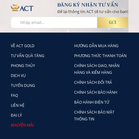
ĐĂNG KÝ NHẬN TƯ VẤN
Để lại thông tin ACT sẽ tư vấn cho bạn!
VỀ ACT GOLD
HƯỚNG DẪN MUA HÀNG
TƯ VẤN QUÀ TẶNG
PHƯƠNG THỨC THANH TOÁN
PHONG THỦY
CHÍNH SÁCH GIAO, NHẬN
HÀNG VÀ KIỂM HÀNG
DỊCH VỤ
CHÍNH SÁCH ĐỔI TRẢ
TUYỂN DỤNG
CHÍNH SÁCH BẢO HÀNH
FAQ
BẢO HÀNH ĐIỆN TỬ
LIÊN HỆ
CHÍNH SÁCH BẢO MẬT
ĐẠI LÝ
THÔNG TIN
KHUYẾN MÃI