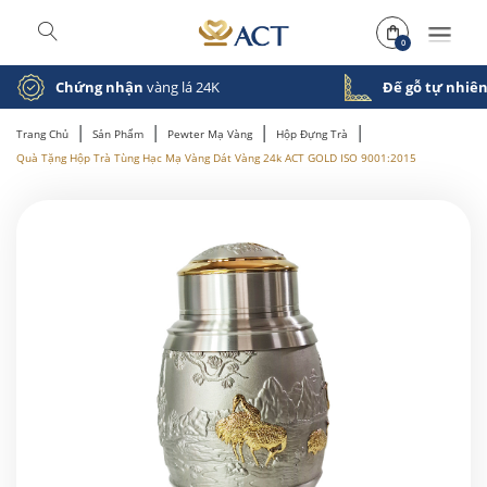
0
Chứng nhận
vàng lá 24K
Đế gỗ tự nhiê
|
|
|
|
Trang Chủ
Sản Phẩm
Pewter Mạ Vàng
Hộp Đựng Trà
Quà Tặng Hộp Trà Tùng Hạc Mạ Vàng Dát Vàng 24k ACT GOLD ISO 9001:2015