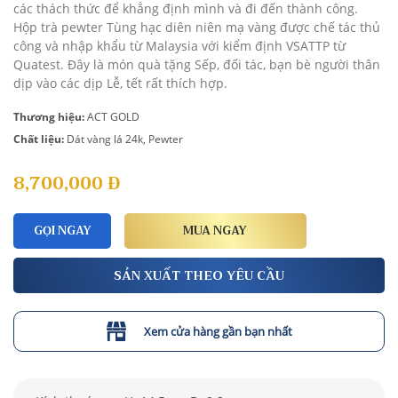
các thách thức để khẳng định mình và đi đến thành công.
Hộp trà pewter Tùng hạc diên niên mạ vàng được chế tác thủ
công và nhập khẩu từ Malaysia với kiểm định VSATTP từ
Quatest. Đây là món quà tặng Sếp, đối tác, bạn bè người thân
dịp vào các dịp Lễ, tết rất thích hợp.
Thương hiệu:
ACT GOLD
Chất liệu:
Dát vàng lá 24k, Pewter
8,700,000
Đ
GỌI NGAY
MUA NGAY
SẢN XUẤT THEO YÊU CẦU
Xem cửa hàng gần bạn nhất