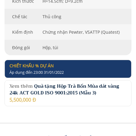
Kích thước
H=14.5cm; D=9.2cm
Chế tác
Thủ công
Kiểm định
Chứng nhận Pewter, VSATTP (Quatest)
Đóng gói
Hộp, túi
CHIẾT KHẤU % DỰ ÁN
Áp dụng đến 23:00 31/01/2022
Xem thêm
Quà tặng Hộp Trà Bốn Mùa dát vàng
24k ACT GOLD ISO 9001:2015 (Mẫu 3)
5,500,000
Đ