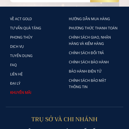
VỀ ACT GOLD
HƯỚNG DẪN MUA HÀNG
TƯ VẤN QUÀ TẶNG
PHƯƠNG THỨC THANH TOÁN
PHONG THỦY
CHÍNH SÁCH GIAO, NHẬN
HÀNG VÀ KIỂM HÀNG
DỊCH VỤ
CHÍNH SÁCH ĐỔI TRẢ
TUYỂN DỤNG
CHÍNH SÁCH BẢO HÀNH
FAQ
BẢO HÀNH ĐIỆN TỬ
LIÊN HỆ
CHÍNH SÁCH BẢO MẬT
ĐẠI LÝ
THÔNG TIN
KHUYẾN MÃI
TRỤ SỞ VÀ CHI NHÁNH