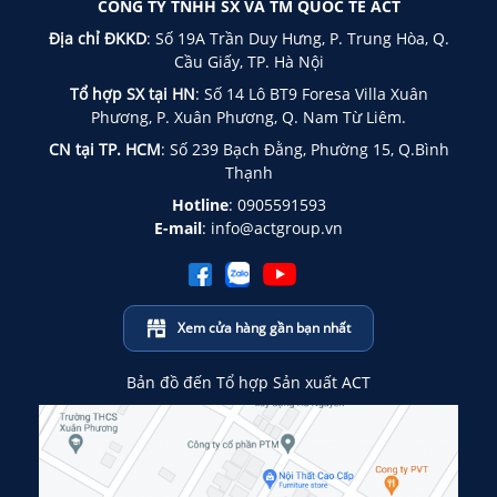
CÔNG TY TNHH SX VÀ TM QUỐC TẾ ACT
Địa chỉ ĐKKD
: Số 19A Trần Duy Hưng, P. Trung Hòa, Q.
Cầu Giấy, TP. Hà Nội
Tổ hợp SX tại HN
: Số 14 Lô BT9 Foresa Villa Xuân
Phương, P. Xuân Phương, Q. Nam Từ Liêm.
CN tại TP. HCM
: Số 239 Bạch Đằng, Phường 15, Q.Bình
Thạnh
Hotline
:
0905591593
E-mail
:
info@actgroup.vn
Xem cửa hàng gần bạn nhất
Bản đồ đến Tổ hợp Sản xuất ACT