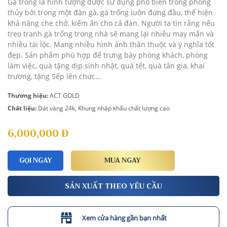
Gà trống là hình tượng được sử dụng phổ biến trong phong
thủy bởi trong một đàn gà, gà trống luôn đứng đầu, thể hiện
khả năng che chở, kiếm ăn cho cả đàn. Người ta tin rằng nếu
treo tranh gà trống trong nhà sẽ mang lại nhiều may mắn và
nhiều tài lộc.
Mang nhiều hình ảnh thân thuộc và ý nghĩa tốt
đẹp. Sản phẩm phù hợp để trưng bày phòng khách, phòng
làm việc, quà tặng dịp sinh nhật, quà tết, quà tân gia, khai
trương, tặng Sếp lên chức…
Thương hiệu:
ACT GOLD
Chất liệu:
Dát vàng 24k, Khung nhập khẩu chất lượng cao
6,000,000
Đ
GỌI NGAY
MUA NGAY
SẢN XUẤT THEO YÊU CẦU
Xem cửa hàng gần bạn nhất