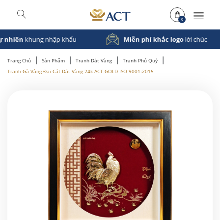
0
Miễn phí khắc logo
lời chúc
Bảo hành
đến 
|
|
|
|
Trang Chủ
Sản Phẩm
Tranh Dát Vàng
Tranh Phú Quý
Tranh Gà Vàng Đại Cát Dát Vàng 24k ACT GOLD ISO 9001:2015